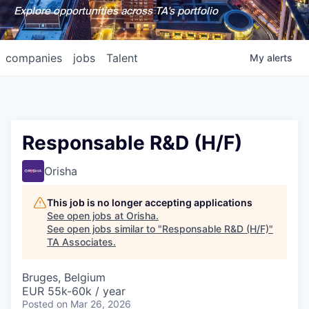
Explore opportunities across TA's portfolio
companies
jobs
Talent
My
alerts
Responsable R&D (H/F)
Orisha
This job is no longer accepting applications
See open jobs at
Orisha
.
See open jobs similar to "
Responsable R&D (H/F)
"
TA Associates
.
Bruges, Belgium
EUR 55k-60k / year
Posted
on Mar 26, 2026