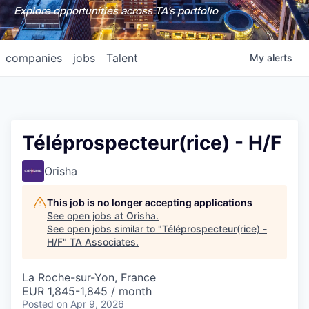
Explore opportunities across TA's portfolio
companies
jobs
Talent
My
alerts
Téléprospecteur(rice) - H/F
Orisha
This job is no longer accepting applications
See open jobs at
Orisha
.
See open jobs similar to "
Téléprospecteur(rice) -
H/F
"
TA Associates
.
La Roche-sur-Yon, France
EUR 1,845-1,845 / month
Posted
on Apr 9, 2026