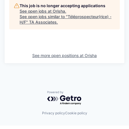
This job is no longer accepting applications
See open jobs at
Orisha
.
See open jobs similar to "
Téléprospecteur(rice) -
H/F
"
TA Associates
.
See more open positions at
Orisha
Powered by Getro.com
Privacy policy
Cookie policy